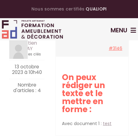
Passer
Nous sommes certifiés
QUALIOPI
au
contenu
MENU
Sebastien
NOTRE ORGANISME
DEMAY
#3146
Maître des clés
VOS FORMATIONS
13 octobre
LES FORMATEURS
2023 à 10h40
On peux
rédiger un
LES CENTRES
Nombre
d'articles : 4
texte et le
ACTUALITÉS
mettre en
forme :
CONTACT
ESPACE STAGIAIRE
Avec document 1 :
test
ESPACE FORMATEUR